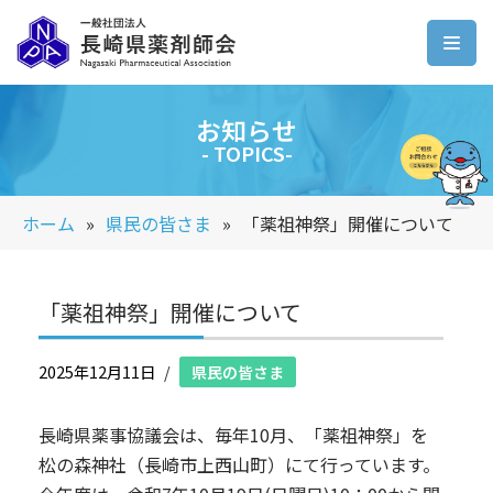
コ
ン
テ
お知らせ
ン
- TOPICS-
ツ
へ
ホーム
»
県民の皆さま
»
「薬祖神祭」開催について
ス
キ
ッ
「薬祖神祭」開催について
プ
2025年12月11日
県民の皆さま
長崎県薬事協議会は、毎年10月、「薬祖神祭」を
松の森神社（長崎市上西山町）にて行っています。