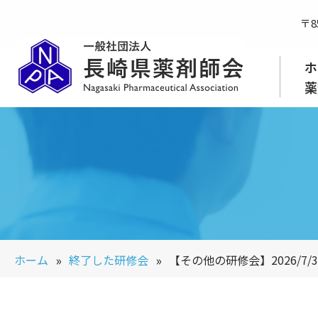
〒8
コ
ン
ホ
テ
薬
ン
ツ
へ
ス
キ
ッ
プ
»
»
ホーム
終了した研修会
【その他の研修会】2026/7