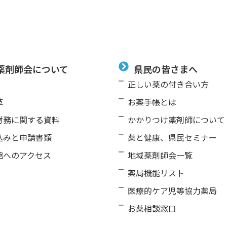
薬剤師会について
県民の皆さまへ
正しい薬の付き合い⽅
⾰
お薬⼿帳とは
財務に関する資料
かかりつけ薬剤師について
込みと申請書類
薬と健康、県⺠セミナー
館へのアクセス
地域薬剤師会⼀覧
薬局機能リスト
医療的ケア児等協⼒薬局
お薬相談窓口